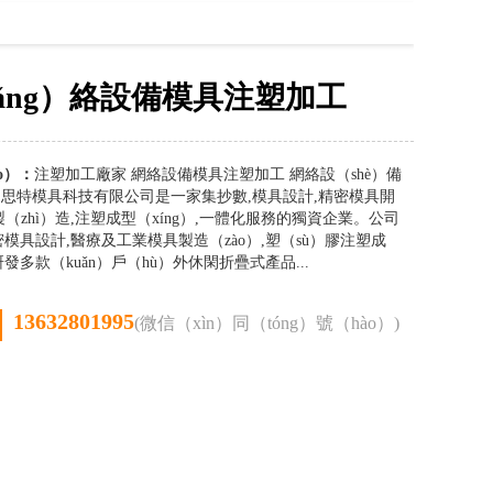
wǎng）絡設備模具注塑加工
o）：
注塑加工廠家 網絡設備模具注塑加工 網絡設（shè）備
）思特模具科技有限公司是一家集抄數,模具設計,精密模具開
製（zhì）造,注塑成型（xíng）,一體化服務的獨資企業。公司
模具設計,醫療及工業模具製造（zào）,塑（sù）膠注塑成
多款（kuǎn）戶（hù）外休閑折疊式產品...
13632801995
(微信（xìn）同（tóng）號（hào）)