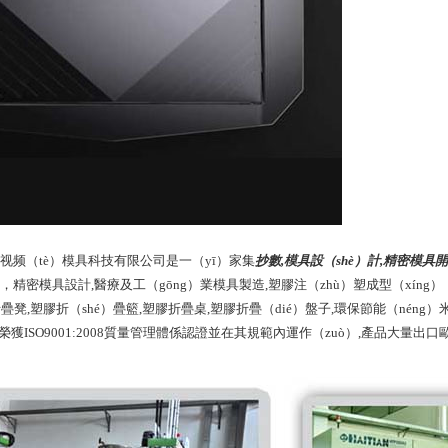
汉视频（tè）模具科技有限公司是一（yī）家集
抄數,模具設（shè）計,精密模具開
類，精密模具設計,醫療及工（gōng）業模具製造,塑膠注（zhù）塑成型（xín
凳,塑膠折（shé）疊籃,塑膠折疊桌,塑膠折疊（dié）盤子,環保節能（néng）
ts。榮獲ISO9001:2008質量管理體係認證並在其規範內運作（zuò）,產品大