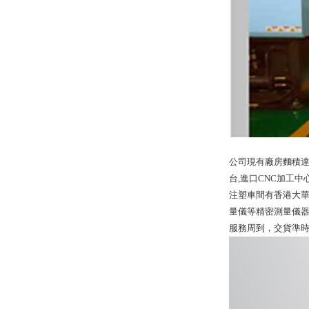
公司現有廠房麵積達1
台,進口CNC加工中
注塑車間有香港大華、
量儀等精密測量儀器，
服務周到，交貨準