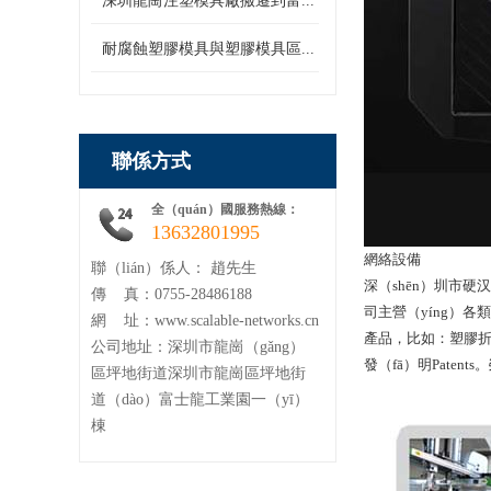
深圳龍崗注塑模具廠搬遷到富...
耐腐蝕塑膠模具與塑膠模具區...
聯係方式
全（quán）國服務熱線：
13632801995
網絡設備
聯（lián）係人： 趙先生
深（shēn）圳市硬
傳 真：0755-28486188
司主營（yíng）各
網 址：www.scalable-networks.cn
產品，比如：塑膠折疊
公司地址：深圳市龍崗（gǎng）
發（fā）明Paten
區坪地街道深圳市龍崗區坪地街
道（dào）富士龍工業園一（yī）
棟