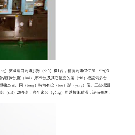
ōng）英國進口高速抄數（shù）機1台，精密高速CNC加工中心3
線切割8台,鑼（luó）床25台,及其它配套的製（zhì）模設備多台，
機25台。同（tóng）時備有投（tóu）影（yǐng）儀、三坐標測
師（shī）20多名，多年來公（gōng）司以技術精湛，設備先進，