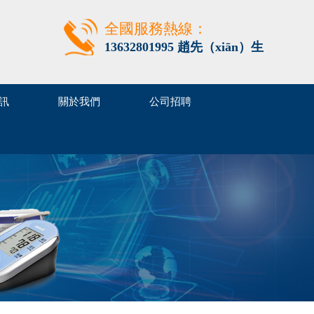
全國服務熱線：
13632801995 趙先（xiān）生
訊
關於我們
公司招聘