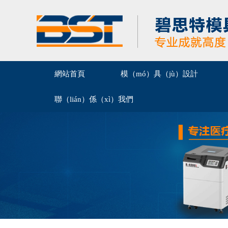
網站首頁
模（mó）具（jù）設計
聯（lián）係（xì）我們