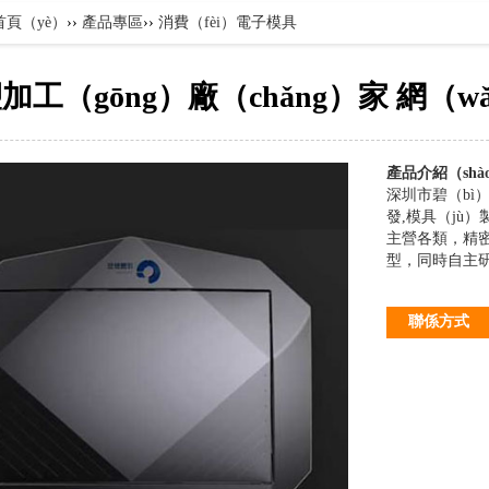
首頁（yè）
››
產品專區
››
消費（fèi）電子模具
加工（gōng）廠（chǎng）家 網（
產品介紹（shà
深圳市碧（bì
發,模具（jù）
主營各類，精密
型，同時自主研發
聯係方式