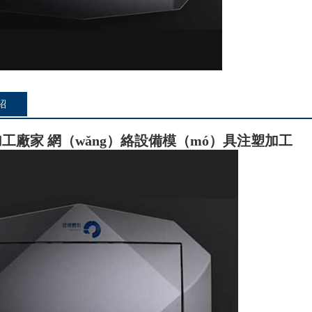
紹
加工廠家
網（wǎng）絡設備模（mó）具注塑加工