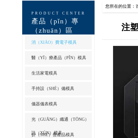
您所在的位置：
PRODUCT CENTER
產品（pǐn）專
注塑
（zhuān）區
消（XIĀO）費電子模具
醫（YĪ）療產品（PǏN）模具
生活家電模具
手持設（SHÈ）備模具
儀器儀表模具
光（GUĀNG）纖通（TŌNG）
訊（XÙN）模具
折（SHÉ）疊產品模具