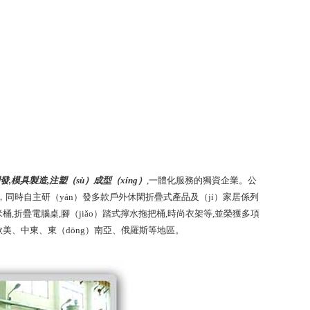
發,模具製造,注塑（sù）成型（xíng）
,一體化服務的獨資企業。公
g），同時自主研（yán）發多款戶外休閑折疊式產品及（jí）家居係列
米桶,折疊電腦桌,腳（jiǎo）踏式擰水拖把桶,時尚衣架等,並榮獲多項
量出口歐美、中東、東（dōng）南亞、俄羅斯等地區。