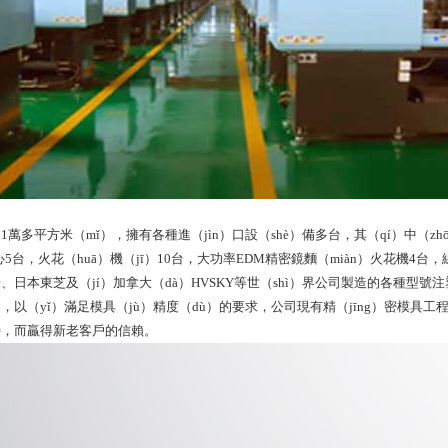
萬多平方米（mǐ），擁有各種進（jìn）口設（shè）備多台，其（qí）中（zh
心5台，火花（huā）機（jī）10台，大功率EDM精密鏡麵（miàn）火花機4台，
日本東芝及（jí）加拿大（dà）HVSKY等世（shì）界公司製造的各種型號注塑
以（yǐ）滿足模具（jù）精度（dù）的要求，公司現有精（jīng）密模具工程
時，而贏得新老客戶的信賴。